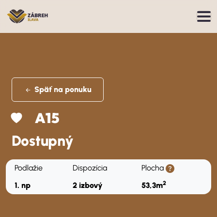
Späť na ponuku
A15
Pridať do obľúbených
Dostupný
Podlažie
Dispozícia
Plocha
2
1. np
2 izbový
53,3m