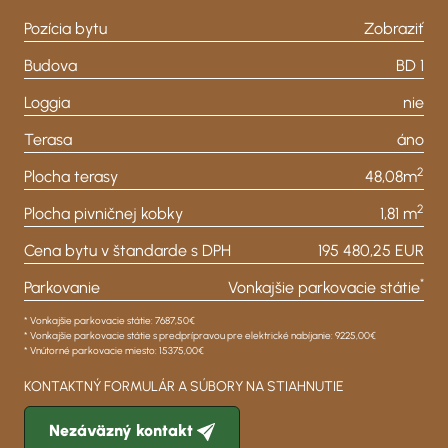
Pozícia bytu
Zobraziť
Budova
BD 1
Loggia
nie
Terasa
áno
2
Plocha terasy
48,08m
2
Plocha pivničnej kobky
1,81 m
Cena bytu v štandarde s DPH
195 480,25 EUR
*
Parkovanie
Vonkajšie parkovacie státie
* Vonkajšie parkovacie státie: 7687,50€
* Vonkajšie parkovacie státie s predprípravou pre elektrické nabíjanie: 9225,00€
* Vnútorné parkovacie miesto: 15375,00€
KONTAKTNÝ FORMULÁR A SÚBORY NA STIAHNUTIE
Nezáväzný kontakt