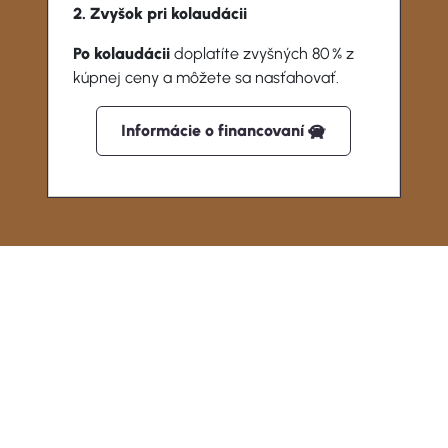
2. Zvyšok pri kolaudácii
Po kolaudácii
doplatíte zvyšných 80 % z
kúpnej ceny a môžete sa nasťahovať.
Informácie o financovaní