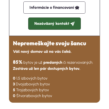
Informácie o financovaní
Nezáväzný kontakt
Nepremeškajte svoju šancu
Váš nový domov už na vás čaká.
85%
bytov je už
predaných
či rezervovaných.
Zostáva už len pár dostupných bytov.
0
1,5 izbových bytov
3
Dvojizbových bytov
5
Trojizbových bytov
0
Štvorizbových bytov