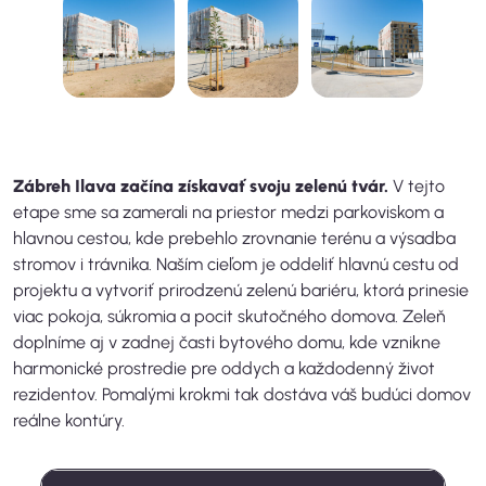
Zábreh Ilava začína získavať svoju zelenú tvár.
V tejto
etape sme sa zamerali na priestor medzi parkoviskom a
hlavnou cestou, kde prebehlo zrovnanie terénu a výsadba
stromov i trávnika. Naším cieľom je oddeliť hlavnú cestu od
projektu a vytvoriť prirodzenú zelenú bariéru, ktorá prinesie
viac pokoja, súkromia a pocit skutočného domova. Zeleň
doplníme aj v zadnej časti bytového domu, kde vznikne
harmonické prostredie pre oddych a každodenný život
rezidentov. Pomalými krokmi tak dostáva váš budúci domov
reálne kontúry.