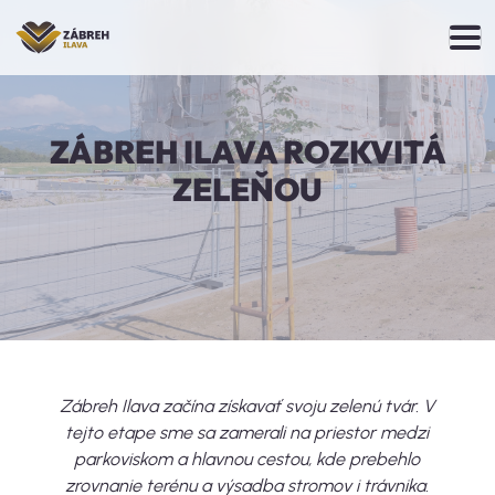
ZÁBREH ILAVA ROZKVITÁ
ZELEŇOU
Zábreh Ilava začína získavať svoju zelenú tvár. V
tejto etape sme sa zamerali na priestor medzi
parkoviskom a hlavnou cestou, kde prebehlo
zrovnanie terénu a výsadba stromov i trávnika.